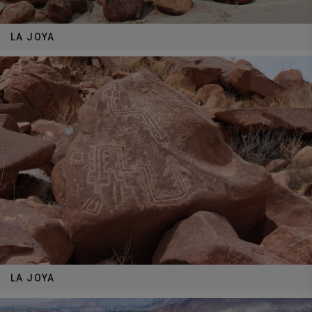
LA JOYA
LA JOYA