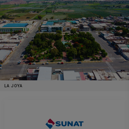
LA JOYA